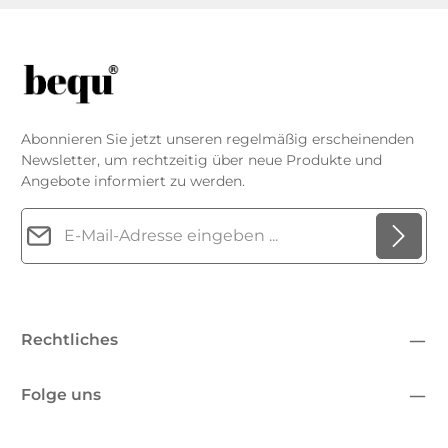
Abonnieren Sie jetzt unseren regelmäßig erscheinenden
Newsletter, um rechtzeitig über neue Produkte und
Angebote informiert zu werden.
E-Mail-Adresse*
Datenschutz
Die mit einem Stern (*) markierten Felder sind
Ich habe die
Datenschutzbestimmungen
zur Kenntnis
Pflichtfelder.
genommen und die
AGB
gelesen und bin mit ihnen
Rechtliches
einverstanden.
*
Folge uns