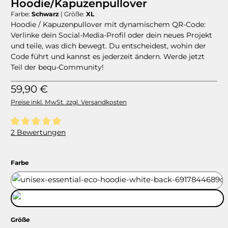
Hoodie/Kapuzenpullover
Farbe:
Schwarz
|
Größe:
XL
Hoodie / Kapuzenpullover mit dynamischem QR-Code:
Verlinke dein Social-Media-Profil oder dein neues Projekt
und teile, was dich bewegt. Du entscheidest, wohin der
Code führt und kannst es jederzeit ändern. Werde jetzt
Teil der bequ-Community!
Regulärer Preis:
59,90 €
Preise inkl. MwSt. zzgl. Versandkosten
Durchschnittliche Bewertung von 5 von 5 Sternen
2 Bewertungen
auswählen
Farbe
Weiß
Schwarz
auswählen
Größe