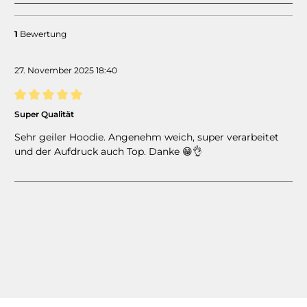
1
Bewertung
27. November 2025 18:40
Bewertung mit 5 von 5 Sternen
Super Qualität
Sehr geiler Hoodie. Angenehm weich, super verarbeitet
und der Aufdruck auch Top. Danke 😁👌