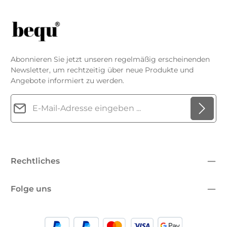
Abonnieren Sie jetzt unseren regelmäßig erscheinenden
Newsletter, um rechtzeitig über neue Produkte und
Angebote informiert zu werden.
E-Mail-Adresse*
Datenschutz
Die mit einem Stern (*) markierten Felder sind
Ich habe die
Datenschutzbestimmungen
zur Kenntnis
Pflichtfelder.
genommen und die
AGB
gelesen und bin mit ihnen
Rechtliches
einverstanden.
*
Folge uns