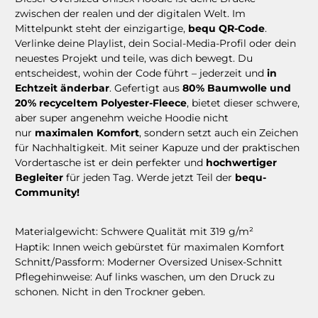
zwischen der realen und der digitalen Welt. Im
Mittelpunkt steht der einzigartige,
bequ QR-Code
.
Verlinke deine Playlist, dein Social-Media-Profil oder dein
neuestes Projekt und teile, was dich bewegt. Du
entscheidest, wohin der Code führt – jederzeit und
in
Echtzeit änderbar
. Gefertigt aus
80% Baumwolle und
20% recyceltem Polyester-Fleece
, bietet dieser schwere,
aber super angenehm weiche Hoodie nicht
nur
maximalen Komfort
, sondern setzt auch ein Zeichen
für Nachhaltigkeit. Mit seiner Kapuze und der praktischen
Vordertasche ist er dein perfekter und
hochwertiger
Begleiter
für jeden Tag. Werde jetzt Teil der
bequ-
Community!
Materialgewicht:
Schwere Qualität mit 319 g/m²
Haptik:
Innen weich gebürstet für maximalen Komfort
Schnitt/Passform:
Moderner Oversized Unisex-Schnitt
Pflegehinweise:
Auf links waschen, um den Druck zu
schonen. Nicht in den Trockner geben.