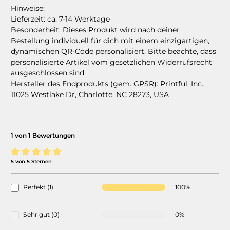
Hinweise:
Lieferzeit: ca. 7-14 Werktage
Besonderheit:
Dieses Produkt wird nach deiner
Bestellung individuell für dich mit einem einzigartigen,
dynamischen QR-Code personalisiert.
Bitte beachte, dass
personalisierte Artikel vom gesetzlichen Widerrufsrecht
ausgeschlossen sind.
Hersteller des Endprodukts (gem. GPSR):
Printful, Inc.,
11025 Westlake Dr, Charlotte, NC 28273, USA
1 von 1 Bewertungen
5 von 5 Sternen
Durchschnittliche Bewertung von 5 von 5 Sternen
Perfekt (1)
100%
Sehr gut (0)
0%