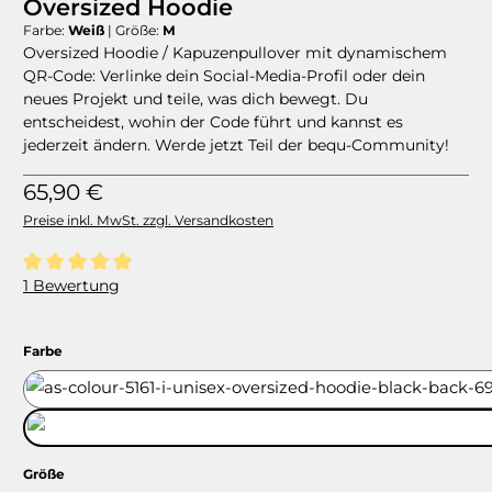
Oversized Hoodie
Farbe:
Weiß
|
Größe:
M
Oversized Hoodie / Kapuzenpullover mit dynamischem
QR-Code: Verlinke dein Social-Media-Profil oder dein
neues Projekt und teile, was dich bewegt. Du
entscheidest, wohin der Code führt und kannst es
jederzeit ändern. Werde jetzt Teil der bequ-Community!
Regulärer Preis:
65,90 €
Preise inkl. MwSt. zzgl. Versandkosten
Durchschnittliche Bewertung von 5 von 5 Sternen
1 Bewertung
auswählen
Farbe
Schwarz
Weiß
auswählen
Größe