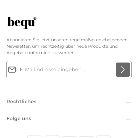
Abonnieren Sie jetzt unseren regelmäßig erscheinenden
Newsletter, um rechtzeitig über neue Produkte und
Angebote informiert zu werden.
E-Mail-Adresse*
Datenschutz
Die mit einem Stern (*) markierten Felder sind
Ich habe die
Datenschutzbestimmungen
zur Kenntnis
Pflichtfelder.
genommen und die
AGB
gelesen und bin mit ihnen
Rechtliches
einverstanden.
*
Folge uns