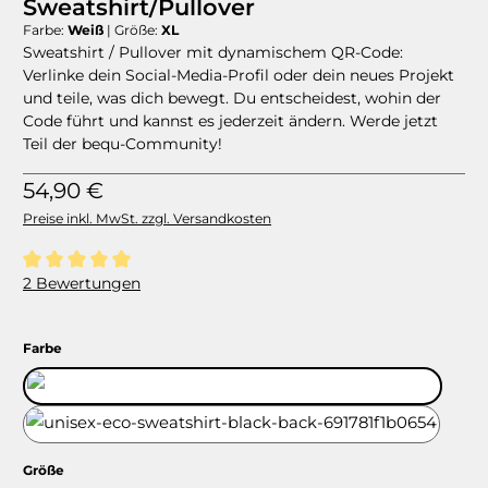
Sweatshirt/Pullover
Farbe:
Weiß
|
Größe:
XL
Sweatshirt / Pullover mit dynamischem QR-Code:
Verlinke dein Social-Media-Profil oder dein neues Projekt
und teile, was dich bewegt. Du entscheidest, wohin der
Code führt und kannst es jederzeit ändern. Werde jetzt
Teil der bequ-Community!
Regulärer Preis:
54,90 €
Preise inkl. MwSt. zzgl. Versandkosten
Durchschnittliche Bewertung von 5 von 5 Sternen
2 Bewertungen
auswählen
Farbe
Weiß
Schwarz
auswählen
Größe