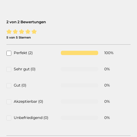
2 von 2 Bewertungen
5 von 5 Sternen
Durchschnittliche Bewertung von 5 von 5 Sternen
Perfekt (2)
100%
Sehr gut (0)
0%
Gut (0)
0%
Akzeptierbar (0)
0%
Unbefriedigend (0)
0%