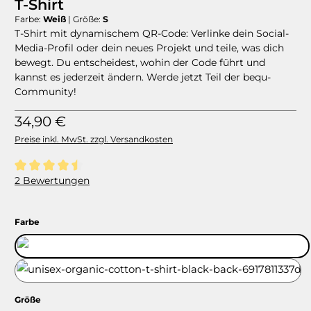
T-Shirt
Farbe:
Weiß
|
Größe:
S
T-Shirt mit dynamischem QR-Code: Verlinke dein Social-
Media-Profil oder dein neues Projekt und teile, was dich
bewegt. Du entscheidest, wohin der Code führt und
kannst es jederzeit ändern. Werde jetzt Teil der bequ-
Community!
Regulärer Preis:
34,90 €
Preise inkl. MwSt. zzgl. Versandkosten
Durchschnittliche Bewertung von 4.5 von 5 Sternen
2 Bewertungen
auswählen
Farbe
Weiß
Schwarz
auswählen
Größe