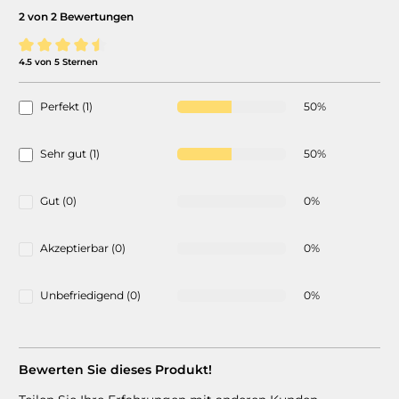
2 von 2 Bewertungen
4.5 von 5 Sternen
Durchschnittliche Bewertung von 4.5 von 5 Sternen
Perfekt (1)
50%
Sehr gut (1)
50%
Gut (0)
0%
Akzeptierbar (0)
0%
Unbefriedigend (0)
0%
Bewerten Sie dieses Produkt!