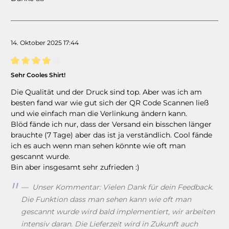
14. Oktober 2025 17:44
Bewertung mit 4 von 5 Sternen
Sehr Cooles Shirt!
Die Qualität und der Druck sind top. Aber was ich am
besten fand war wie gut sich der QR Code Scannen ließ
und wie einfach man die Verlinkung ändern kann.
Blöd fände ich nur, dass der Versand ein bisschen länger
brauchte (7 Tage) aber das ist ja verständlich. Cool fände
ich es auch wenn man sehen könnte wie oft man
gescannt wurde.
Bin aber insgesamt sehr zufrieden :)
Unser Kommentar: Vielen Dank für dein Feedback.
Die Funktion dass man sehen kann wie oft man
gescannt wurde wird bald implementiert, wir arbeiten
intensiv daran. Die Lieferzeit wird in Zukunft auch