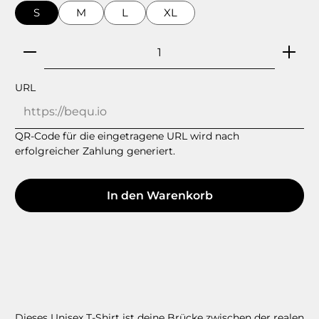
S
M
L
XL
Produkt Anzahl: Gib den gewünschten Wert ein
URL
QR-Code für die eingetragene URL wird nach
erfolgreicher Zahlung generiert.
In den Warenkorb
Dieses Unisex T-Shirt
ist deine Brücke zwischen der realen