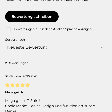
Teilen Sie Ihre Erfahrungen mit anderen Kunden.
Bewertung schreiben
Bewertungen nur in der aktuellen Sprache anzeigen.
Sortiert nach
2
Bewertungen
16. Oktober 2025 21:41
Bewertung mit 5 von 5 Sternen
Mega geil 🔥
Mega geiles T-Shirt!
Coole Marke, Cooles Design und funktioniert super!
Danke 👍🏻