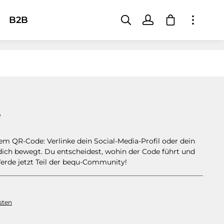
Warenkorb e
B2B
r
 QR-Code: Verlinke dein Social-Media-Profil oder dein
 dich bewegt. Du entscheidest, wohin der Code führt und
Werde jetzt Teil der bequ-Community!
sten