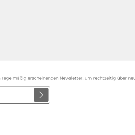
n regelmäßig erscheinenden Newsletter, um rechtzeitig über n
er sind Pflichtfelder.
ungen
zur Kenntnis
nd bin mit ihnen