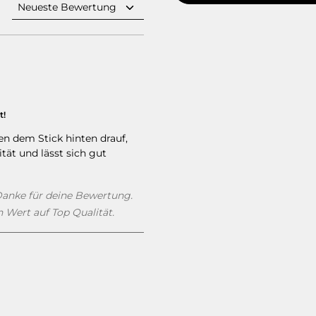
t!
ernen
en dem Stick hinten drauf,
ität und lässt sich gut
nke für deine Bewertung.
 Wert auf Top Qualität.