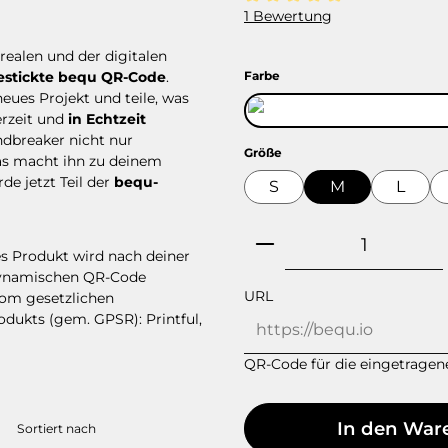
Durchschnittliche Bewertung
1 Bewertung
realen und der digitalen
auswählen
Farbe
estickte bequ QR-Code
.
neues Projekt und teile, was
erzeit und
in Echtzeit
indbreaker nicht nur
auswählen
Größe
as macht ihn zu deinem
de jetzt Teil der
bequ-
S
M
L
Produkt Anzahl: 
ses Produkt wird nach deiner
, dynamischen QR-Code
URL
 vom gesetzlichen
odukts (gem. GPSR): Printful,
QR-Code für die eingetragene
In den War
Sortiert nach