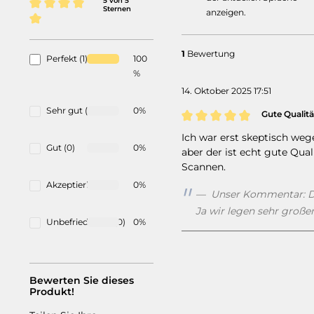
5 von 5
Sternen
anzeigen.
Durchschnittliche Bewertung von 5 von 5 Sternen
1
Bewertung
Perfekt (1)
100
%
14. Oktober 2025 17:51
Sehr gut (0)
0%
Gute Qualitä
Bewertung mit 5 von 5 St
Ich war erst skeptisch weg
Gut (0)
0%
aber der ist echt gute Qual
Scannen.
Akzeptierbar (0)
0%
Unser Kommentar: Da
Ja wir legen sehr großen
Unbefriedigend (0)
0%
Bewerten Sie dieses
Produkt!