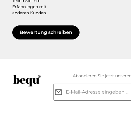
Teilen Sie Ihre
Erfahrungen mit
anderen Kunden.
Bewertung schreiben
Abonnieren Sie jetzt unsere
E-Mail-Adresse*
Datenschutz
Die mit einem Stern (*) markierten Feld
Ich habe die
Datenschutzbestimm
genommen und die
AGB
gelesen u
einverstanden.
*