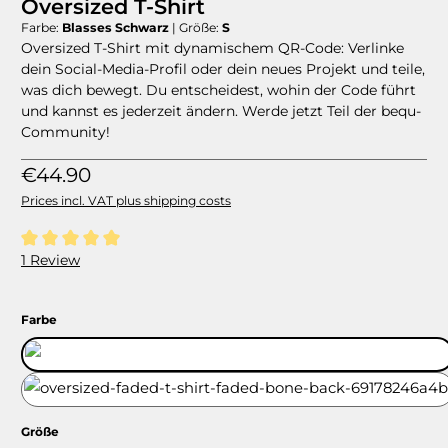
Oversized T-Shirt
Farbe:
Blasses Schwarz
|
Größe:
S
Oversized T-Shirt mit dynamischem QR-Code: Verlinke
dein Social-Media-Profil oder dein neues Projekt und teile,
was dich bewegt. Du entscheidest, wohin der Code führt
und kannst es jederzeit ändern. Werde jetzt Teil der bequ-
Community!
Regular price:
€44.90
Prices incl. VAT plus shipping costs
Average rating of 5 out of 5 stars
1 Review
Select
Farbe
Blasses Schwarz
Blasses Weiß
Select
Größe