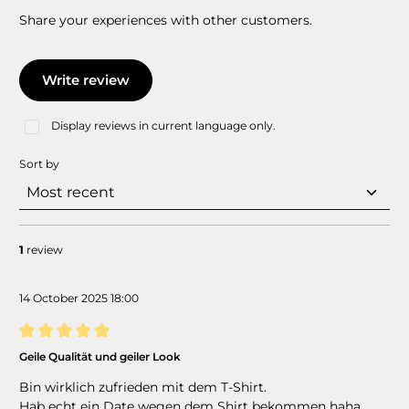
Share your experiences with other customers.
Write review
Display reviews in current language only.
Sort by
1
review
14 October 2025 18:00
Review with rating of 5 out of 5 stars
Geile Qualität und geiler Look
Bin wirklich zufrieden mit dem T-Shirt.
Hab echt ein Date wegen dem Shirt bekommen haha