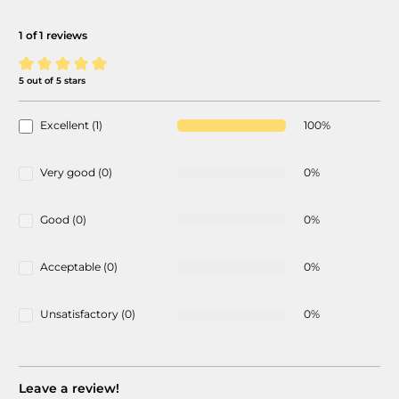
1 of 1 reviews
5 out of 5 stars
Average rating of 5 out of 5 stars
Excellent (1)
100%
Very good (0)
0%
Good (0)
0%
Acceptable (0)
0%
Unsatisfactory (0)
0%
Leave a review!