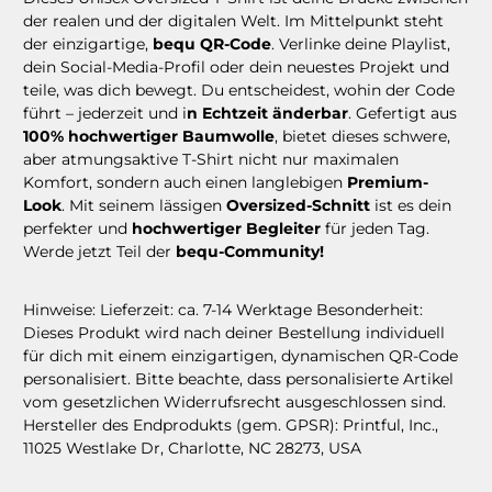
der realen und der digitalen Welt. Im Mittelpunkt steht
der einzigartige,
bequ QR-Code
. Verlinke deine Playlist,
dein Social-Media-Profil oder dein neuestes Projekt und
teile, was dich bewegt. Du entscheidest, wohin der Code
führt – jederzeit und i
n Echtzeit änderbar
. Gefertigt aus
100% hochwertiger Baumwolle
, bietet dieses schwere,
aber atmungsaktive T-Shirt nicht nur maximalen
Komfort, sondern auch einen langlebigen
Premium-
Look
. Mit seinem lässigen
Oversized-Schnitt
ist es dein
perfekter und
hochwertiger Begleiter
für jeden Tag.
Werde jetzt Teil der
bequ-Community!
Hinweise: Lieferzeit: ca. 7-14 Werktage Besonderheit:
Dieses Produkt wird nach deiner Bestellung individuell
für dich mit einem einzigartigen, dynamischen QR-Code
personalisiert. Bitte beachte, dass personalisierte Artikel
vom gesetzlichen Widerrufsrecht ausgeschlossen sind.
Hersteller des Endprodukts (gem. GPSR): Printful, Inc.,
11025 Westlake Dr, Charlotte, NC 28273, USA