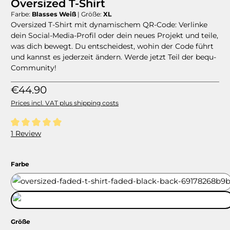
Oversized T-Shirt
Farbe:
Blasses Weiß
|
Größe:
XL
Oversized T-Shirt mit dynamischem QR-Code: Verlinke
dein Social-Media-Profil oder dein neues Projekt und teile,
was dich bewegt. Du entscheidest, wohin der Code führt
und kannst es jederzeit ändern. Werde jetzt Teil der bequ-
Community!
Regular price:
€44.90
Prices incl. VAT plus shipping costs
Average rating of 5 out of 5 stars
1 Review
Select
Farbe
Blasses Schwarz
Blasses Weiß
Select
Größe