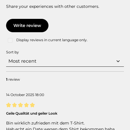
Share your experiences with other customers.
Write review
Display reviews in current language only.
Sort by
1
review
14 October 2025 18:00
Review with rating of 5 out of 5 stars
Geile Qualität und geiler Look
Bin wirklich zufrieden mit dem T-Shirt.
Hab echt ein Date wegen dem Shirt bekommen haha