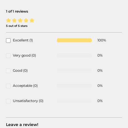
1 of 1 reviews
5 out of 5 stars
Average rating of 5 out of 5 stars
Excellent (1)
100%
Very good (0)
0%
Good (0)
0%
Acceptable (0)
0%
Unsatisfactory (0)
0%
Leave a review!