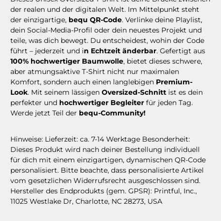
der realen und der digitalen Welt. Im Mittelpunkt steht
der einzigartige,
bequ QR-Code
. Verlinke deine Playlist,
dein Social-Media-Profil oder dein neuestes Projekt und
teile, was dich bewegt. Du entscheidest, wohin der Code
führt – jederzeit und i
n Echtzeit änderbar
. Gefertigt aus
100% hochwertiger Baumwolle
, bietet dieses schwere,
aber atmungsaktive T-Shirt nicht nur maximalen
Komfort, sondern auch einen langlebigen
Premium-
Look
. Mit seinem lässigen
Oversized-Schnitt
ist es dein
perfekter und
hochwertiger Begleiter
für jeden Tag.
Werde jetzt Teil der
bequ-Community!
Hinweise: Lieferzeit: ca. 7-14 Werktage Besonderheit:
Dieses Produkt wird nach deiner Bestellung individuell
für dich mit einem einzigartigen, dynamischen QR-Code
personalisiert. Bitte beachte, dass personalisierte Artikel
vom gesetzlichen Widerrufsrecht ausgeschlossen sind.
Hersteller des Endprodukts (gem. GPSR): Printful, Inc.,
11025 Westlake Dr, Charlotte, NC 28273, USA