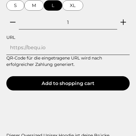
S
M
L
XL
Product Quantity: Enter the desired amount or 
URL
QR-Code für die eingetragene URL wird nach
erfolgreicher Zahlung generiert.
Add to shopping cart
Dieser Oversized Unisex Hoodie ist deine Brücke