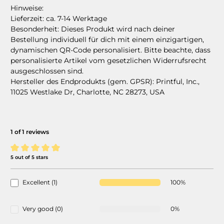
Hinweise:
Lieferzeit: ca. 7-14 Werktage
Besonderheit:
Dieses Produkt wird nach deiner
Bestellung individuell für dich mit einem einzigartigen,
dynamischen QR-Code personalisiert.
Bitte beachte, dass
personalisierte Artikel vom gesetzlichen Widerrufsrecht
ausgeschlossen sind.
Hersteller des Endprodukts (gem. GPSR):
Printful, Inc.,
11025 Westlake Dr, Charlotte, NC 28273, USA
1 of 1 reviews
5 out of 5 stars
Average rating of 5 out of 5 stars
Excellent (1)
100%
Very good (0)
0%