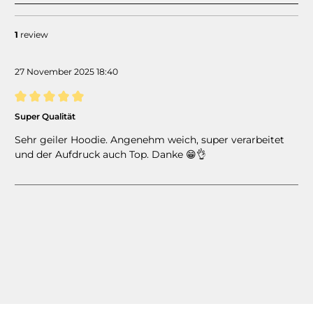
1
review
27 November 2025 18:40
Review with rating of 5 out of 5 stars
Super Qualität
Sehr geiler Hoodie. Angenehm weich, super verarbeitet
und der Aufdruck auch Top. Danke 😁👌