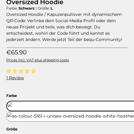
Oversized Hoodie
Farbe:
Schwarz
|
Größe:
L
Oversized Hoodie / Kapuzenpullover mit dynamischem
QR-Code: Verlinke dein Social-Media-Profil oder dein
neues Projekt und teile, was dich bewegt. Du
entscheidest, wohin der Code führt und kannst es
jederzeit ändern. Werde jetzt Teil der bequ-Community!
Regular price:
€65.90
Prices incl. VAT plus shipping costs
Average rating of 5 out of 5 stars
1 Review
Select
Farbe
Schwarz
Weiß
Select
Größe