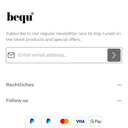
Subscribe to our regular newsletter now to stay tuned on
the latest products and special offers.
Email address*
Privacy
Fields marked with asterisks (*) are required.
By selecting continue you confirm that you have read
our
data protection information
and accepted our
Rechtliches
general terms and conditions
.
*
Follow us