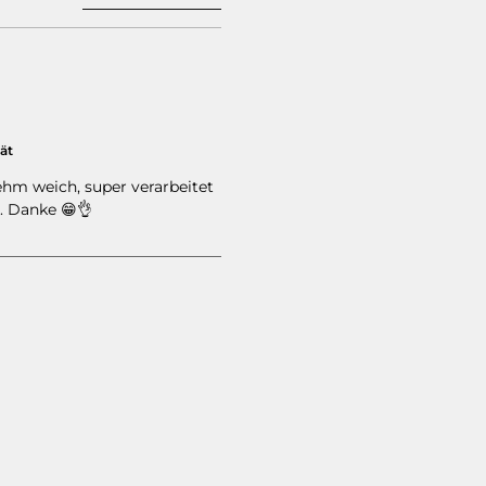
ät
of 5 stars
ehm weich, super verarbeitet
. Danke 😁👌