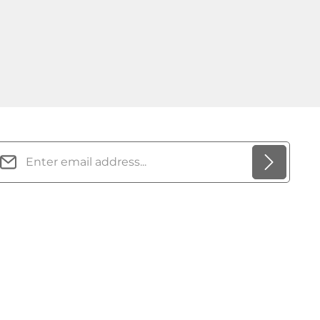
mail address*
rivacy
ields marked with asterisks (*) are required.
By selecting continue you confirm that you have read
our
data protection information
and accepted our
general terms and conditions
.
*