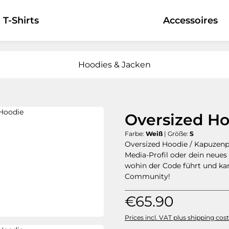
T-Shirts
Hoodies & Jacken
Accessoires
Hoodies & Jacken
Oversized H
Farbe:
Weiß
|
Größe:
S
Oversized Hoodie / Kapuzenp
Media-Profil oder dein neues 
wohin der Code führt und kann
Community!
Regular price:
€65.90
Prices incl. VAT plus shipping cos