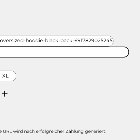
tars
Schwarz
Weiß
XL
: Enter the desired amount or use the
 URL wird nach erfolgreicher Zahlung generiert.