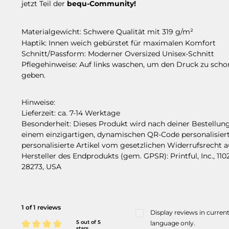
jetzt Teil der
bequ-Community!
Materialgewicht:
Schwere Qualität mit 319 g/m²
Haptik:
Innen weich gebürstet für maximalen Komfort
Schnitt/Passform:
Moderner Oversized Unisex-Schnitt
Pflegehinweise:
Auf links waschen, um den Druck zu schon
geben.
Hinweise:
Lieferzeit: ca. 7-14 Werktage
Besonderheit:
Dieses Produkt wird nach deiner Bestellung 
einem einzigartigen, dynamischen QR-Code personalisiert
personalisierte Artikel vom gesetzlichen Widerrufsrecht 
Hersteller des Endprodukts (gem. GPSR):
Printful, Inc., 1
28273, USA
1 of 1 reviews
Display reviews in curren
5 out of 5
language only.
stars