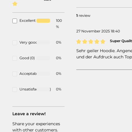
Average rating of 5 out of 5 stars
1
review
Excellent (1)
100
%
27 November 2025 18:40
Super Qualit
Very good (0)
0%
Review with rating of 5 out 
Sehr geiler Hoodie. Angen
und der Aufdruck auch Top
Good (0)
0%
Acceptable (0)
0%
Unsatisfactory (0)
0%
Leave a review!
Share your experiences
with other customers.