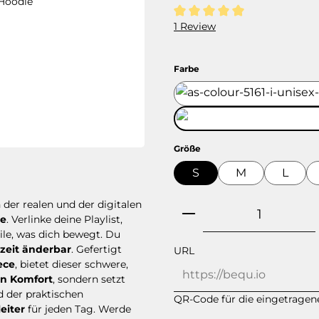
Average rating of 5 out of 5 s
1 Review
Select
Farbe
Select
Größe
S
M
L
Product Quantity
der realen und der digitalen
e
. Verlinke deine Playlist,
eile, was dich bewegt. Du
tzeit änderbar
. Gefertigt
URL
ece
, bietet dieser schwere,
n Komfort
, sondern setzt
d der praktischen
QR-Code für die eingetragene
eiter
für jeden Tag. Werde