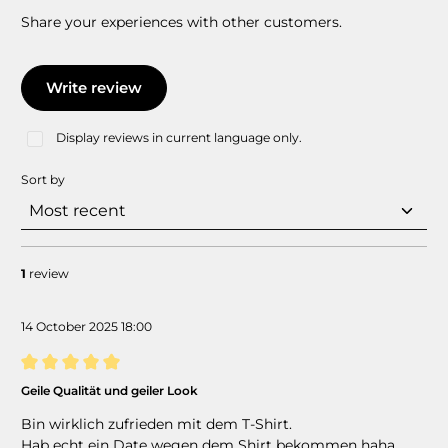
Share your experiences with other customers.
Write review
Display reviews in current language only.
Sort by
1
review
14 October 2025 18:00
Review with rating of 5 out of 5 stars
Geile Qualität und geiler Look
Bin wirklich zufrieden mit dem T-Shirt.
Hab echt ein Date wegen dem Shirt bekommen haha