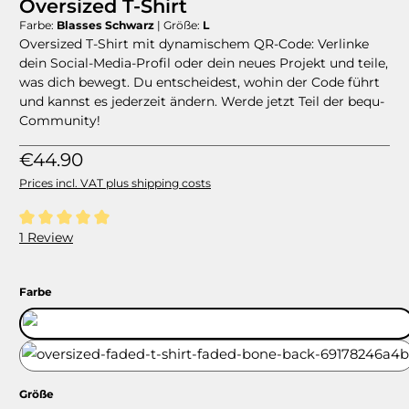
Oversized T-Shirt
Farbe:
Blasses Schwarz
|
Größe:
L
Oversized T-Shirt mit dynamischem QR-Code: Verlinke
dein Social-Media-Profil oder dein neues Projekt und teile,
was dich bewegt. Du entscheidest, wohin der Code führt
und kannst es jederzeit ändern. Werde jetzt Teil der bequ-
Community!
Regular price:
€44.90
Prices incl. VAT plus shipping costs
Average rating of 5 out of 5 stars
1 Review
Select
Farbe
Blasses Schwarz
Blasses Weiß
Select
Größe