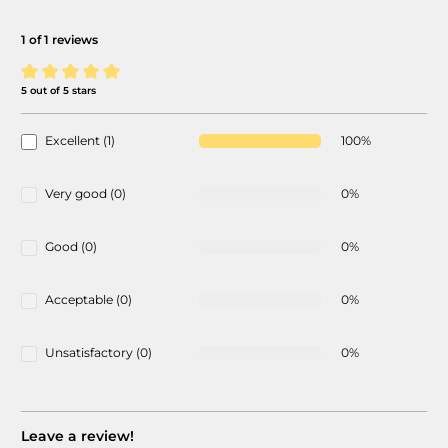
1 of 1 reviews
5 out of 5 stars
Average rating of 5 out of 5 stars
Excellent (1)
100%
Very good (0)
0%
Good (0)
0%
Acceptable (0)
0%
Unsatisfactory (0)
0%
Leave a review!