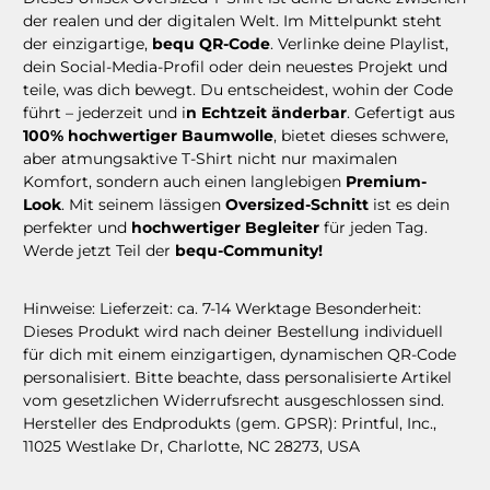
der realen und der digitalen Welt. Im Mittelpunkt steht
der einzigartige,
bequ QR-Code
. Verlinke deine Playlist,
dein Social-Media-Profil oder dein neuestes Projekt und
teile, was dich bewegt. Du entscheidest, wohin der Code
führt – jederzeit und i
n Echtzeit änderbar
. Gefertigt aus
100% hochwertiger Baumwolle
, bietet dieses schwere,
aber atmungsaktive T-Shirt nicht nur maximalen
Komfort, sondern auch einen langlebigen
Premium-
Look
. Mit seinem lässigen
Oversized-Schnitt
ist es dein
perfekter und
hochwertiger Begleiter
für jeden Tag.
Werde jetzt Teil der
bequ-Community!
Hinweise: Lieferzeit: ca. 7-14 Werktage Besonderheit:
Dieses Produkt wird nach deiner Bestellung individuell
für dich mit einem einzigartigen, dynamischen QR-Code
personalisiert. Bitte beachte, dass personalisierte Artikel
vom gesetzlichen Widerrufsrecht ausgeschlossen sind.
Hersteller des Endprodukts (gem. GPSR): Printful, Inc.,
11025 Westlake Dr, Charlotte, NC 28273, USA