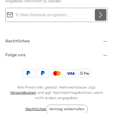
Angebote informiert zu werden.
E-Mail-Adresse*
Datenschutz
Die mit einem Stern (*) markierten Felder sind
Ich habe die
Datenschutzbestimmungen
zur Kenntnis
Pflichtfelder.
genommen und die
AGB
gelesen und bin mit ihnen
Rechtliches
einverstanden.
*
Folge uns
Alle Preise inkl. gesetzl. Mehrwertsteuer zzgl.
Versandkosten
und ggf. Nachnahmegebühren, wenn
nicht anders angegeben.
Rechtliches
Vertrag widerrufen